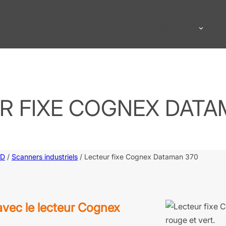
Groupe WIIO
Robot
R FIXE COGNEX DATA
ID
/
Scanners industriels
/ Lecteur fixe Cognex Dataman 370
avec le lecteur Cognex