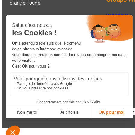
Robotique
Solutions
Matériel
Services
Ressources
Facebook
LinkedIn
YouTube