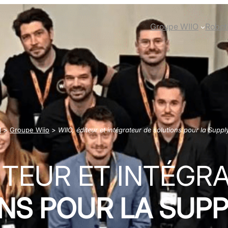
Groupe WIIO
Robot
l
>
Groupe Wiio
>
WIIO, éditeur et intégrateur de solutions pour la Supp
DITEUR ET INTÉGR
NS POUR LA SUPP