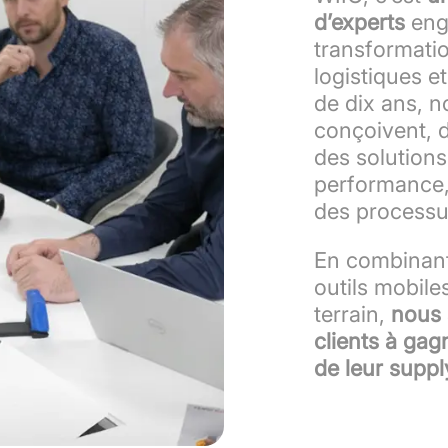
d’experts
eng
transformatio
logistiques et
de dix ans, 
conçoivent, 
des solutions
performance, l
des processu
En combinant
outils mobil
terrain,
nous 
clients à gag
de leur suppl