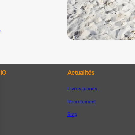
O
IO
Actualités
Livres blancs
Recrutement
Blog