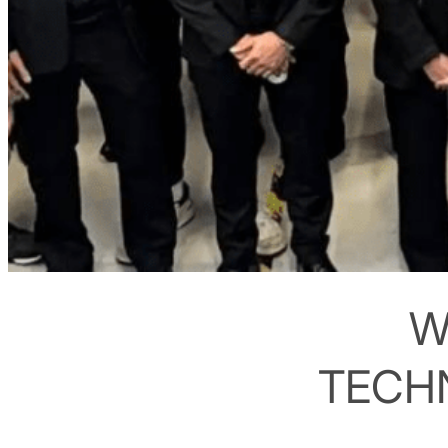
W
TECH