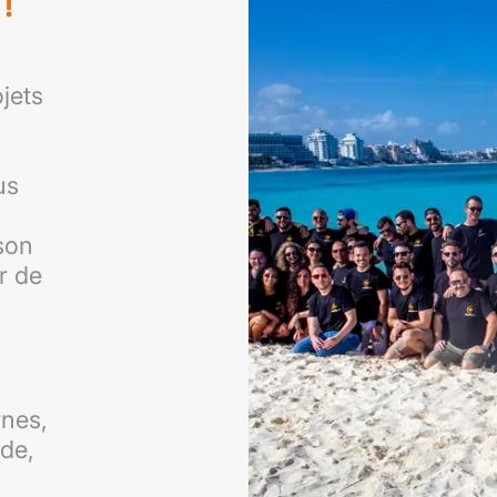
!
jets
us
son
ur de
rnes,
de,