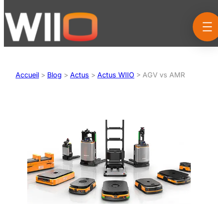
Aller
au
contenu
Accueil
>
Blog
>
Actus
>
Actus WIIO
>
AGV vs AMR