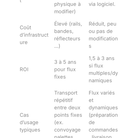
t
physique à
via logiciel.
modifier)
Élevé (rails,
Réduit, peu
Coût
bandes,
ou pas de
d’infrastruct
réflecteurs
modification
ure
…)
s
1,5 à 3 ans
3 à 5 ans
si flux
ROI
pour flux
multiples/dy
fixes
namiques
Transport
Flux variés
répétitif
et
entre deux
dynamiques
Cas
points fixes
(préparation
d’usage
(ex.
de
typiques
convoyage
commandes
palettes
, livraison