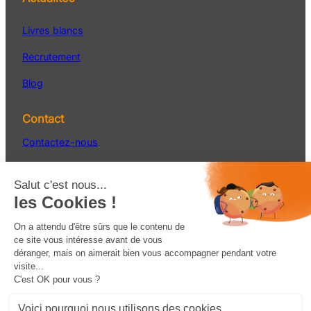
Livres blancs
Recrutement
Blog
Contact
Contactez-nous
Service Après-vente
S’inscrire à la newsletter
Facebook
LinkedIn
YouTube