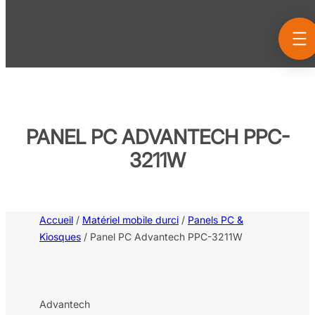
Aller
au
contenu
PANEL PC ADVANTECH PPC-
3211W
Accueil
/
Matériel mobile durci
/
Panels PC &
Kiosques
/ Panel PC Advantech PPC-3211W
Advantech