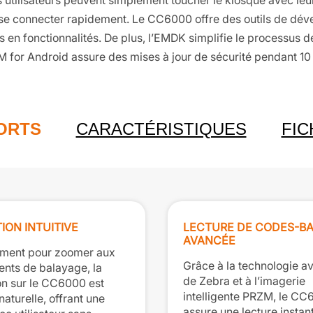
 utilisateurs peuvent simplement toucher le kiosque avec leur 
 se connecter rapidement. Le CC6000 offre des outils de d
s en fonctionnalités. De plus, l’EMDK simplifie le processus 
for Android assure des mises à jour de sécurité pendant 10 a
FORTS
CARACTÉRISTIQUES
FIC
ION INTUITIVE
LECTURE DE CODES-B
AVANCÉE
ment pour zoomer aux
Grâce à la technologie a
ts de balayage, la
de Zebra et à l’imagerie
on sur le CC6000 est
intelligente PRZM, le C
 naturelle, offrant une
assure une lecture instan