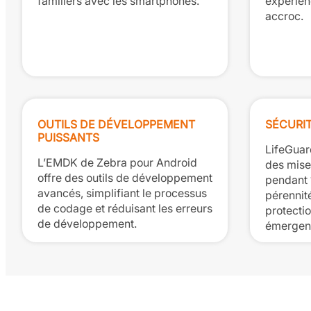
familiers avec les smartphones.
expérienc
accroc.
OUTILS DE DÉVELOPPEMENT
SÉCURI
PUISSANTS
LifeGuar
L’EMDK de Zebra pour Android
des mises
offre des outils de développement
pendant 1
avancés, simplifiant le processus
pérennité
de codage et réduisant les erreurs
protecti
de développement.
émergen