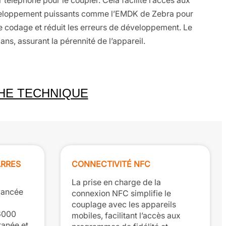
téléphone pour le coupler. Cela facilite l’accès aux
éveloppement puissants comme l’EMDK de Zebra pour
de codage et réduit les erreurs de développement. Le
ns, assurant la pérennité de l’appareil.
HE TECHNIQUE
ARRES
CONNECTIVITÉ NFC
La prise en charge de la
vancée
connexion NFC simplifie le
couplage avec les appareils
C6000
mobiles, facilitant l’accès aux
tanée et