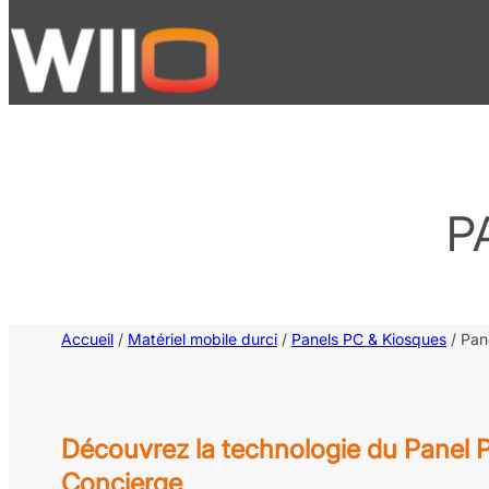
Aller
au
contenu
P
Accueil
/
Matériel mobile durci
/
Panels PC & Kiosques
/ Pan
Découvrez la technologie du Pane
Concierge