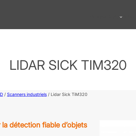
Groupe WIIO
Robot
LIDAR SICK TIM320
ID
/
Scanners industriels
/ Lidar Sick TiM320
a détection fiable d’objets