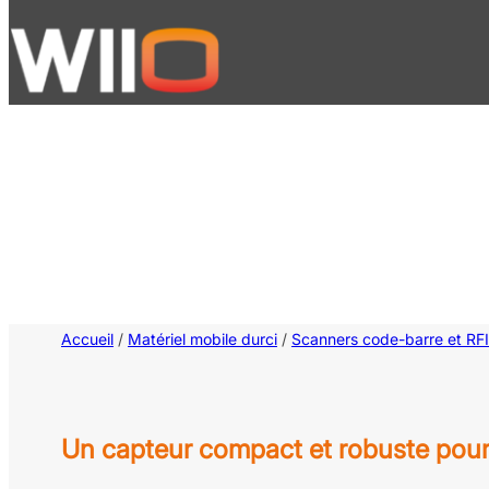
Aller
au
contenu
Accueil
/
Matériel mobile durci
/
Scanners code-barre et RF
Un capteur compact et robuste pour l