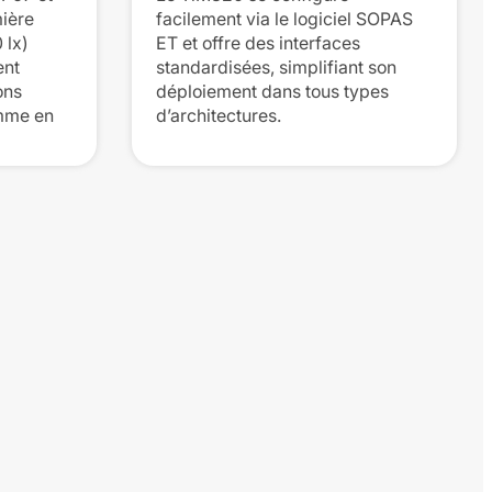
mière
facilement via le logiciel SOPAS
 lx)
ET et offre des interfaces
ent
standardisées, simplifiant son
ons
déploiement dans tous types
omme en
d’architectures.