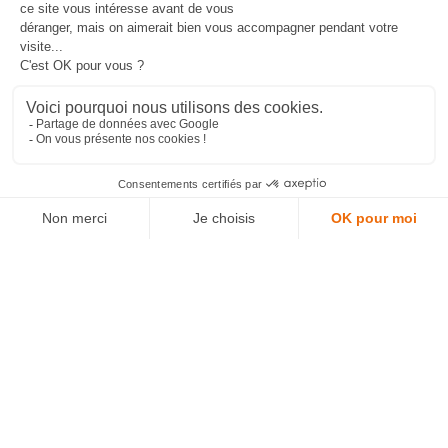
Accueil
/
Matériel mobile durci
/
Terminaux
durcis
/ Terminaux industriels