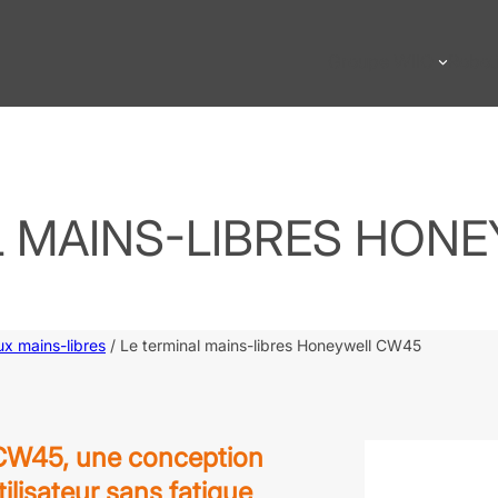
Groupe WIIO
Robot
L MAINS-LIBRES HON
x mains-libres
/ Le terminal mains-libres Honeywell CW45
 CW45, une conception
lisateur sans fatigue