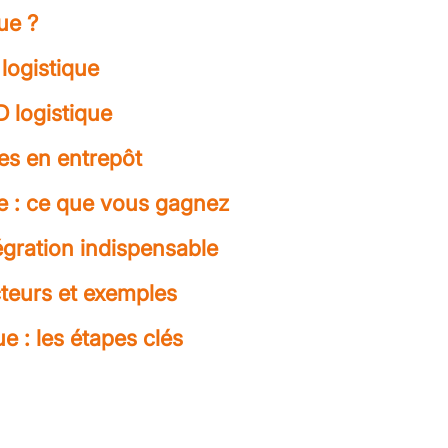
ue ?
logistique
D logistique
es en entrepôt
ue : ce que vous gagnez
égration indispensable
cteurs et exemples
e : les étapes clés