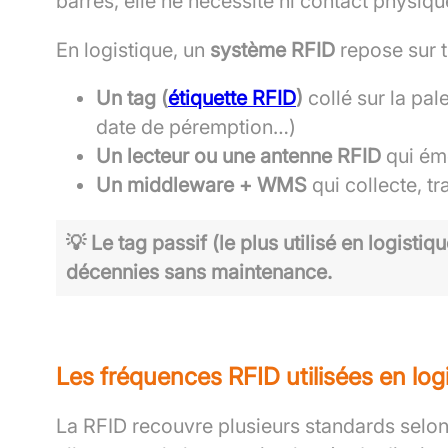
barres, elle ne nécessite ni contact physique 
En logistique, un
système RFID
repose sur t
Un tag (
étiquette RFID
)
collé sur la pal
date de péremption…)
Un lecteur ou une antenne RFID
qui éme
Un middleware + WMS
qui collecte, t
💡 Le tag passif (le plus utilisé en logistiq
décennies sans maintenance.
Les fréquences RFID utilisées en log
La RFID recouvre plusieurs standards selon 