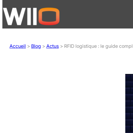
Aller
au
contenu
Accueil
>
Blog
>
Actus
>
RFID logistique : le guide compl