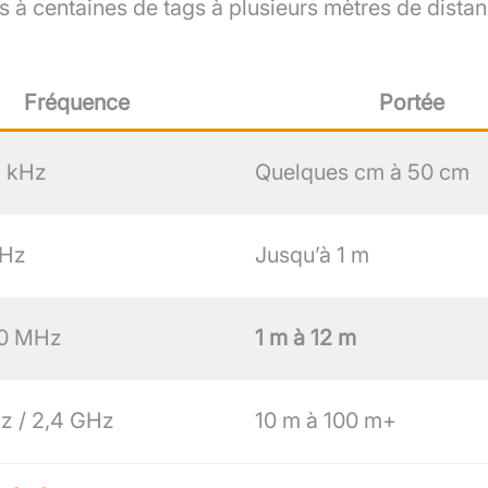
es à centaines de tags à plusieurs mètres de dista
Fréquence
Portée
4 kHz
Quelques cm à 50 cm
MHz
Jusqu’à 1 m
0 MHz
1 m à 12 m
 / 2,4 GHz
10 m à 100 m+