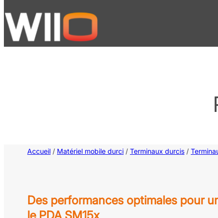
Aller
au
contenu
Accueil
/
Matériel mobile durci
/
Terminaux durcis
/
Termina
Des performances optimales pour un
le PDA SM15x