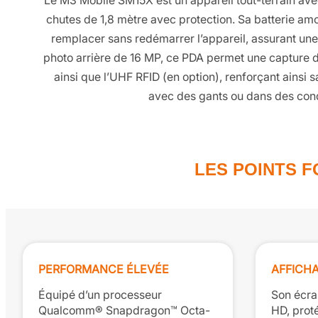
Le M3 Mobile SM15X est un appareil tout-terrain avec 
chutes de 1,8 mètre avec protection. Sa batterie am
remplacer sans redémarrer l’appareil, assurant une
photo arrière de 16 MP, ce PDA permet une capture de
ainsi que l’UHF RFID (en option), renforçant ainsi 
avec des gants ou dans des cond
LES POINTS 
PERFORMANCE ÉLEVÉE
AFFICHA
Équipé d’un processeur
Son écran
Qualcomm® Snapdragon™ Octa-
HD, prot